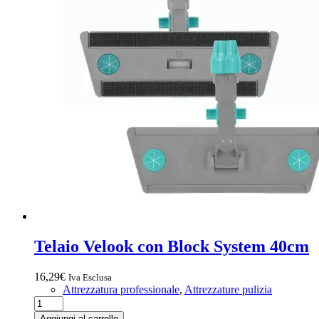
Telaio Velook con Block System 40cm
16,29
€
Iva Esclusa
Attrezzatura professionale
,
Attrezzature pulizia
Telaio
Velook
Aggiungi al carrello