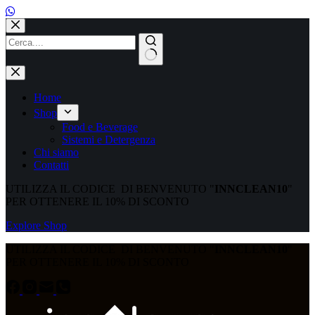
Salta
al
contenuto
Nessun
risultato
Home
Shop
Food e Beverage
Sistemi e Detergenza
Chi siamo
Contatti
UTILIZZA IL CODICE DI BENVENUTO "
INNCLEAN10
"
PER OTTENERE IL 10% DI SCONTO
Explore Shop
UTILIZZA IL CODICE DI BENVENUTO "
INNCLEAN10
"
PER OTTENERE IL 10% DI SCONTO