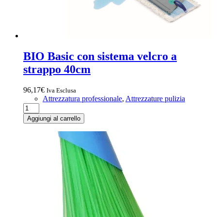
BIO Basic con sistema velcro a
strappo 40cm
96,17
€
Iva Esclusa
Attrezzatura professionale
,
Attrezzature pulizia
BIO
Basic
Aggiungi al carrello
con
sistema
velcro
a
strappo
40cm
quantità