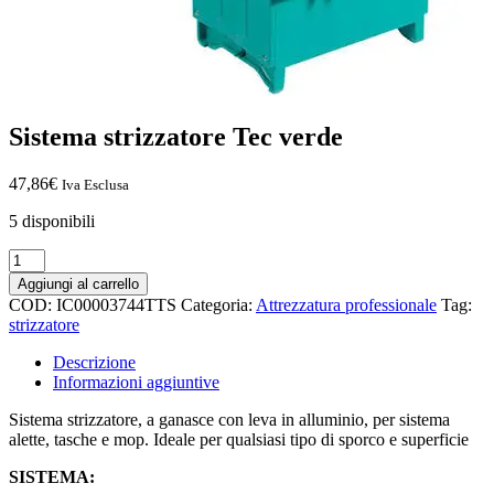
Sistema strizzatore Tec verde
47,86
€
Iva Esclusa
5 disponibili
Sistema
strizzatore
Aggiungi al carrello
Tec
COD:
IC00003744TTS
Categoria:
Attrezzatura professionale
Tag:
verde
strizzatore
quantità
Descrizione
Informazioni aggiuntive
Sistema strizzatore, a ganasce con leva in alluminio, per sistema
alette, tasche e mop. Ideale per qualsiasi tipo di sporco e superficie
SISTEMA: