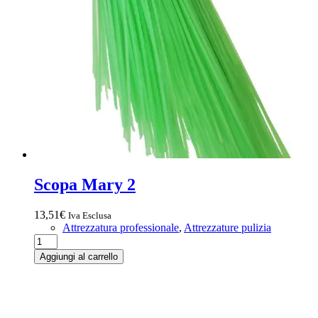
Scopa Mary 2
13,51
€
Iva Esclusa
Attrezzatura professionale
,
Attrezzature pulizia
Scopa
Mary
Aggiungi al carrello
2
quantità