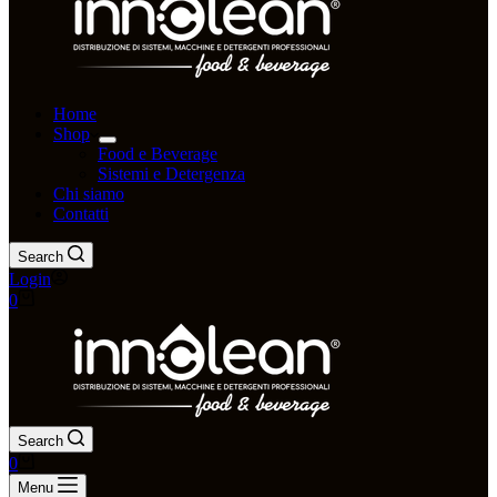
Home
Shop
Food e Beverage
Sistemi e Detergenza
Chi siamo
Contatti
Search
Login
Carrello
0
Search
Carrello
0
Menu