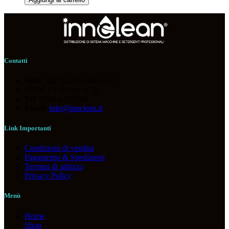
con
Block
System
40cm
quantità
Contatti
Sede
: Via Orazio Antinori, 2
87036 Z.I. Rende (CS)
Tel
: 0984-1454254
Email
:
info@innclean.it
Link Importanti
Condizioni di vendita
Pagamento & Spedizioni
Termini di utilizzo
Privacy Policy
Menù
Home
Shop