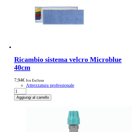
Ricambio sistema velcro Microblue
40cm
7,94
€
Iva Esclusa
Attrezzatura professionale
Ricambio
sistema
Aggiungi al carrello
velcro
Microblue
40cm
quantità