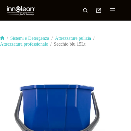
/
Sistemi e Detergenza
/
Attrezzature pulizia
/
Attrezzatura professionale
/
Secchio blu 15Lt