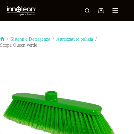
/
Sistemi e Detergenza
/
Attrezzature pulizia
/
Scopa Queen verde