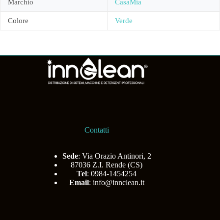
Marchio
CasaMia
Colore
Verde
Contatti
Sede
: Via Orazio Antinori, 2
87036 Z.I. Rende (CS)
Tel
: 0984-1454254
Email
:
info@innclean.it