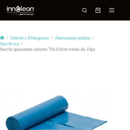
/
Sistemi e Detergenza
/
Attrezzature pulizia
/
Sacchi n.u
/
Sacchi spazzatura azzurro 70x110cm rotolo da 10pz