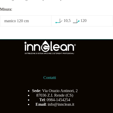
Misura:
10,5
120
manico 120 cm
Contatti
Sede
: Via Orazio Antinori, 2
87036 Z.I. Rende (CS)
Tel
: 0984-1454254
Email
:
info@innclean.it