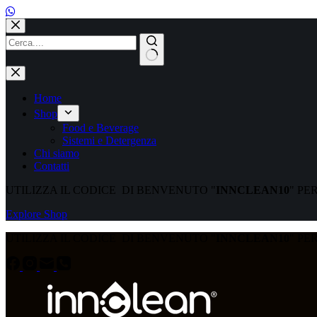
Home
Shop
Food e Beverage
Sistemi e Detergenza
Chi siamo
Contatti
UTILIZZA IL CODICE DI BENVENUTO "
INNCLEAN10
" PE
Explore Shop
UTILIZZA IL CODICE DI BENVENUTO "
INNCLEAN10
" PE