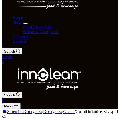
Home
Shop
Food e Beverage
Sistemi e Detergenza
Chi siamo
Contatti
Search
Login
0
Search
0
Menu
/
Sistemi e Detergenza
/
Detergenza
/
Guanti
/
Guanti in lattice XL s.p.
🔍