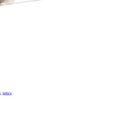
i
,
lattice