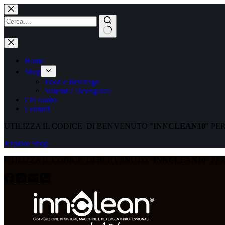
Home
Shop
Food e Beverage
Sistemi e Detergenza
Chi siamo
Contatti
UTILIZZA IL CODICE DI BENVENUTO "
INNCLEAN10
" PE
Explore Shop
UTILIZZA IL CODICE DI BENVENUTO "
INNCLEAN10
" PE