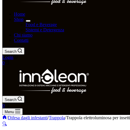
Home
Shop
Food e Beverage
Sistemi e Detergenza
Chi siamo
Contatti
Search
Login
0
Search
0
Menu
/
Difesa dagli infestanti
/
Trappola
/
Trappola elettroluminosa per in
🔍