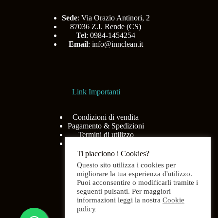
Sede
: Via Orazio Antinori, 2
87036 Z.I. Rende (CS)
Tel
: 0984-1454254
Email
:
info@innclean.it
Link Importanti
Condizioni di vendita
Pagamento & Spedizioni
Termini di utilizzo
Privacy Policy
Ti piacciono i Cookies?
Questo sito utilizza i cookies per
migliorare la tua esperienza d'utilizzo.
Puoi acconsentire o modificarli tramite i
Menù
seguenti pulsanti. Per maggiori
informazioni leggi la nostra
Cookie
policy
Home