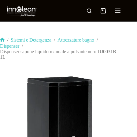
/
Sistemi e Detergenza
/
Attrezzature bagno
/
Dispenser
/
Dispenser sapone liquido manuale a pulsante nero DJ0031B
1L