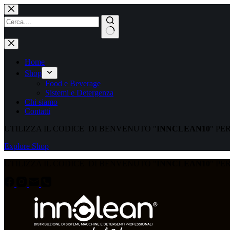
Home
Shop
Food e Beverage
Sistemi e Detergenza
Chi siamo
Contatti
UTILIZZA IL CODICE DI BENVENUTO "
INNCLEAN10
" PE
Explore Shop
UTILIZZA IL CODICE DI BENVENUTO "
INNCLEAN10
" PE