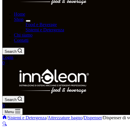
Home
Shop
Food e Beverage
Sistemi e Detergenza
Chi siamo
Contatti
Search
Login
0
Search
0
Menu
/
Sistemi e Detergenza
/
Attrezzature bagno
/
Dispenser
/
Dispenser di ve
🔍