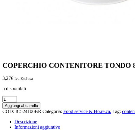
COPERCHIO CONTENITORE TONDO 800
3,27
€
Iva Esclusa
5 disponibili
COPERCHIO
CONTENITORE
Aggiungi al carrello
TONDO
COD:
IC524106BR
Categoria:
Food service & Ho.re.ca.
Tag:
conten
800
ml
Descrizione
25
Informazioni aggiuntive
pz