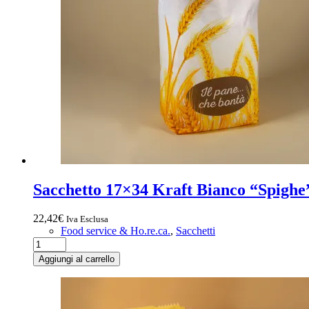
Sacchetto 17×34 Kraft Bianco “Spighe
22,42
€
Iva Esclusa
Food service & Ho.re.ca.
,
Sacchetti
Sacchetto
17x34
Aggiungi al carrello
Kraft
Bianco
“Spighe”
1000