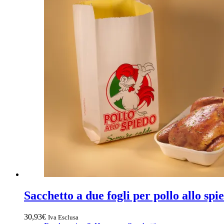
pz
quantità
Sacchetto a due fogli per pollo allo sp
30,93
€
Iva Esclusa