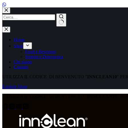
Salta
al
contenuto
Nessun
risultato
Home
Shop
Food e Beverage
Sistemi e Detergenza
Chi siamo
Contatti
UTILIZZA IL CODICE DI BENVENUTO "
INNCLEAN10
" PE
Explore Shop
UTILIZZA IL CODICE DI BENVENUTO "
INNCLEAN10
" PE