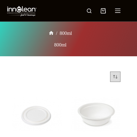
/
800ml
800ml