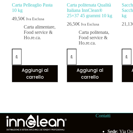
Carta Pelleaglio Pasta
Carta politenata Qualità
Sacch
10 kg
Italiana InnClean®
Sacch
25×37 45 grammi 10 kg
kg
49,50
€
Iva Esclusa
26,50
€
21,13
Iva Esclusa
Carta alimentare
,
Food service &
Carta politenata
,
Ho.re.ca.
Food service &
Ho.re.ca.
Carta
Carta
Sacch
Pelleaglio
politenata
17x3
Pasta
Qualità
Sacch
10
Italiana
Pane
Aggiungi al
Aggiungi al
kg
InnClean®
Ava
quantità
25x37
10
carrello
carrello
45
kg
grammi
quanti
10
kg
quantità
Contatti
Sede
: Via Or