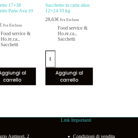
etto 17×38
Sacchetto in carta alios
etto Pane Ava 10
12×24 10 kg
28,63
€
Iva Esclusa
€
Iva Esclusa
Food service &
Food service &
Ho.re.ca.
,
Ho.re.ca.
,
Sacchetti
Sacchetti
etto
Sacchetto
8
in
etto
carta
alios
Aggiungi al
Aggiungi al
12x24
10
carrello
carrello
kg
tà
quantità
Link Importanti
azio Antinori, 2
Condizioni di vendita