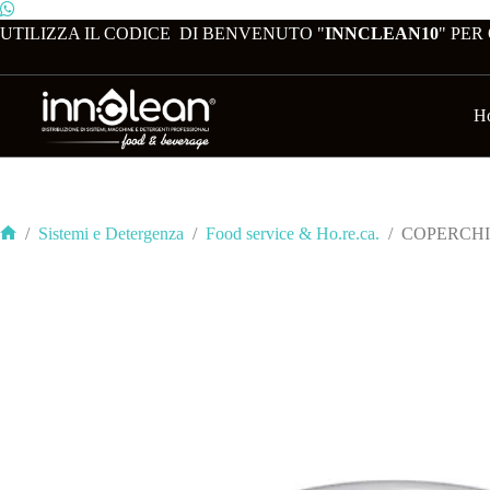
Salta
al
UTILIZZA IL CODICE DI BENVENUTO "
INNCLEAN10
" PER
contenuto
H
/
Sistemi e Detergenza
/
Food service & Ho.re.ca.
/
COPERCHIO
Home