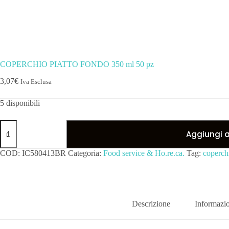
COPERCHIO PIATTO FONDO 350 ml 50 pz
3,07
€
Iva Esclusa
5 disponibili
COPERCHIO
PIATTO
Aggiungi al
FONDO
350
COD:
IC580413BR
Categoria:
Food service & Ho.re.ca.
Tag:
coperch
ml
50
pz
quantità
Descrizione
Informazio