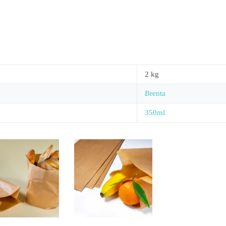
2 kg
Brenta
350ml