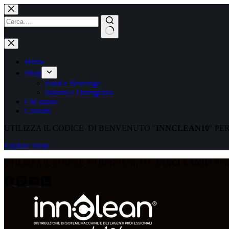
Home
Shop
Food e Beverage
Sistemi e Detergenza
Chi siamo
Contatti
UTILIZZA IL CODICE DI BENVENUTO "
INNCLEAN10
" PE
Explore Shop
UTILIZZA IL CODICE DI BENVENUTO "
INNCLEAN10
" PE