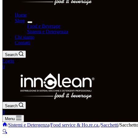
Home
Shop
Food e Beverage
Sistemi e Detergenza
Chi siamo
Contatti
Search
Login
0
Search
0
Menu
/
Sistemi e Detergenza
/
Food service & Ho.re.ca.
/
Sacchetti
/
Sacchetto
🔍