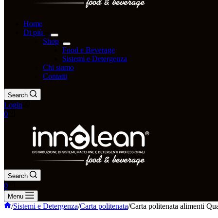
Home
Di più
Shop
Food e Beverage
Sistemi e Detergenza
Chi siamo
Contatti
Search
Login
0
Search
0
Menu
/
Sistemi e Detergenza
/
Carta politenata
/
Carta politenata alimenti Q