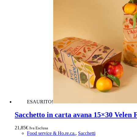
ESAURITO!
Sacchetto in carta avana 15×30 Velen 
21,85
€
Iva Esclusa
Food service & Ho.re.ca.
,
Sacchetti