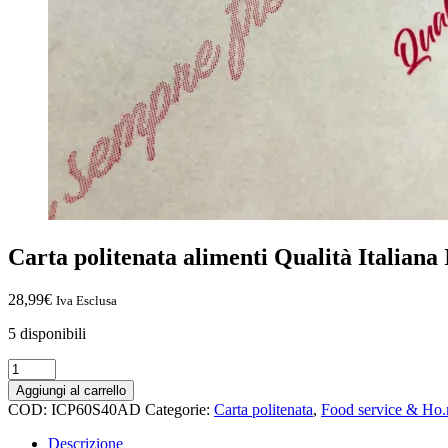
Carta politenata alimenti Qualità Italia
28,99
€
Iva Esclusa
5 disponibili
Aggiungi al carrello
COD:
ICP60S40AD
Categorie:
Carta politenata
,
Food service & Ho.r
Descrizione