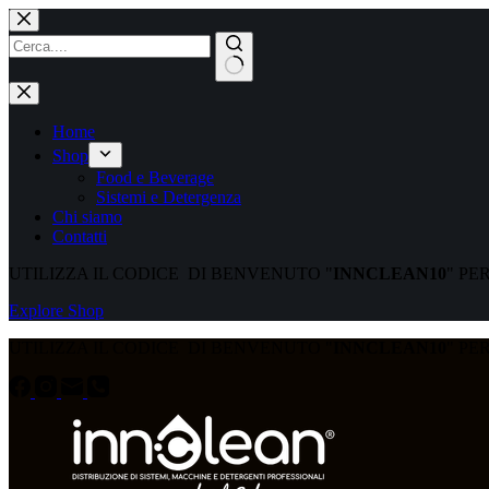
Home
Shop
Food e Beverage
Sistemi e Detergenza
Chi siamo
Contatti
UTILIZZA IL CODICE DI BENVENUTO "
INNCLEAN10
" PE
Explore Shop
UTILIZZA IL CODICE DI BENVENUTO "
INNCLEAN10
" PE