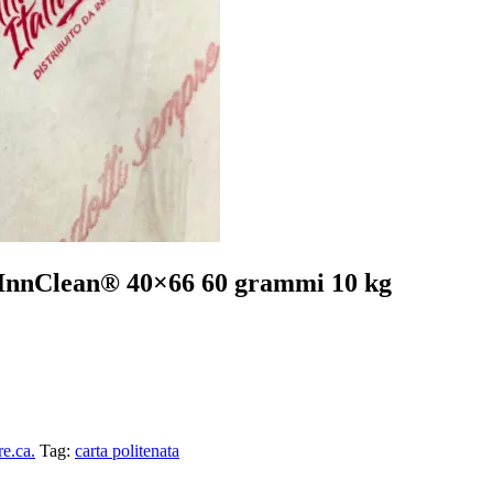
na InnClean® 40×66 60 grammi 10 kg
e.ca.
Tag:
carta politenata