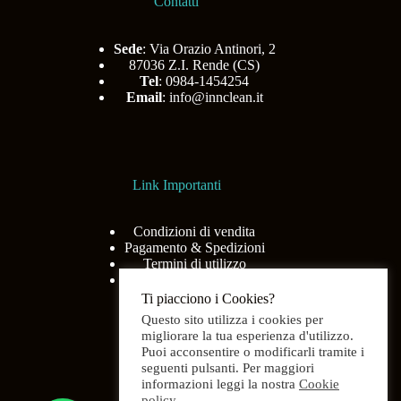
Contatti
Sede
: Via Orazio Antinori, 2
87036 Z.I. Rende (CS)
Tel
: 0984-1454254
Email
:
info@innclean.it
Link Importanti
Condizioni di vendita
Pagamento & Spedizioni
Termini di utilizzo
Privacy Policy
Ti piacciono i Cookies?
Questo sito utilizza i cookies per
migliorare la tua esperienza d'utilizzo.
Puoi acconsentire o modificarli tramite i
Menù
seguenti pulsanti. Per maggiori
informazioni leggi la nostra
Cookie
policy