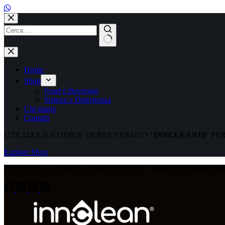
Salta
al
contenuto
Nessun
risultato
Home
Shop
Food e Beverage
Sistemi e Detergenza
Chi siamo
Contatti
UTILIZZA IL CODICE DI BENVENUTO "
INNCLEAN10
" PE
Explore Shop
UTILIZZA IL CODICE DI BENVENUTO "
INNCLEAN10
" PE