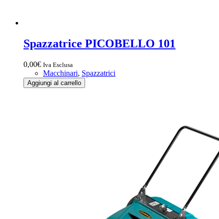
Spazzatrice PICOBELLO 101
0,00
€
Iva Esclusa
Macchinari
,
Spazzatrici
Spazzatrice
Aggiungi al carrello
PICOBELLO
101
quantità