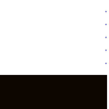
+
+
+
+
+