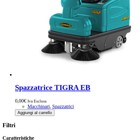
Spazzatrice TIGRA EB
0,00
€
Iva Esclusa
Macchinari
,
Spazzatrici
Spazzatrice
Aggiungi al carrello
TIGRA
EB
Filtri
quantità
Caratteristiche