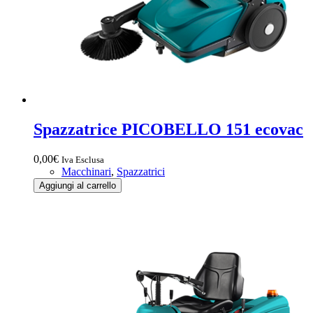
Spazzatrice PICOBELLO 151 ecovac
0,00
€
Iva Esclusa
Macchinari
,
Spazzatrici
Spazzatrice
Aggiungi al carrello
PICOBELLO
151
ecovac
quantità