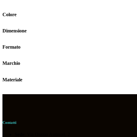
Colore
Dimensione
Formato
Marchio
Materiale
Contatti
Sede
: Via Orazio Antinori, 2