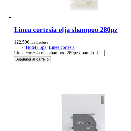
Linea cortesia olja shampoo 280pz
122,58
€
Iva Esclusa
Hotel / Spa
,
Linee cortesia
Linea cortesia olja shampoo 280pz quantità
Aggiungi al carrello