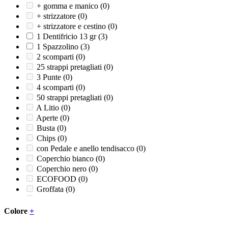
+ gomma e manico
(0)
+ strizzatore
(0)
+ strizzatore e cestino
(0)
1 Dentifricio 13 gr
(3)
1 Spazzolino
(3)
2 scomparti
(0)
25 strappi pretagliati
(0)
3 Punte
(0)
4 scomparti
(0)
50 strappi pretagliati
(0)
A Litio
(0)
Aperte
(0)
Busta
(0)
Chips
(0)
con Pedale e anello tendisacco
(0)
Coperchio bianco
(0)
Coperchio nero
(0)
ECOFOOD
(0)
Groffata
(0)
Liscia
(0)
Piatto 3 comparti
(0)
Colore
+
Ricambio pedale
(0)