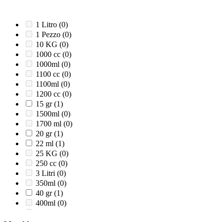
121
(0)
12x24
(0)
12x28
(0)
1 Litro
(0)
12x45
(0)
1 Pezzo
(0)
12x60
(0)
10 KG
(0)
13,5x13,5x10 cm
(0)
1000 cc
(0)
130 cm
(0)
1000ml
(0)
130 gr
(0)
1100 cc
(0)
132 x 117 x H 38
(0)
1100ml
(0)
140 cm
(0)
1200 cc
(0)
140 x 106 x H 40
(0)
15 gr
(1)
145 cm
(0)
1500ml
(0)
14x33
(0)
1700 ml
(0)
14x34
(0)
20 gr
(1)
14x36
(0)
22 ml
(1)
14x7x4,2
(0)
25 KG
(0)
15 Litri
(0)
250 cc
(0)
15,3x22,9x5h
(0)
3 Litri
(0)
15,4x10,5
(0)
350ml
(0)
150 cm
(0)
40 gr
(1)
150-300 cm - Diametro 25-21 mm
(0)
400ml
(0)
150X150cm
(0)
440ml
(0)