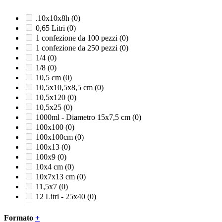
Nero
(0)
Nero opaco
(0)
.10x10x8h
(0)
Panna
(0)
0,65 Litri
(0)
Rosa confetto
(0)
1 confezione da 100 pezzi
(0)
Rosso
(0)
1 confezione da 250 pezzi
(0)
Rosso/Grigio/Nero
(0)
1/4
(0)
Rosso/Nero
(0)
1/8
(0)
Satinato
(0)
10,5 cm
(0)
Trasparente
(0)
10,5x10,5x8,5 cm
(0)
Turchese
(0)
10,5x120
(0)
Verde
(0)
10,5x25
(0)
Verde acqua
(0)
1000ml - Diametro 15x7,5 cm
(0)
Verde foglia
(0)
100x100
(0)
Verde lime
(0)
100x100cm
(0)
100x13
(0)
100x9
(0)
10x4 cm
(0)
10x7x13 cm
(0)
11,5x7
(0)
12 Litri - 25x40
(0)
12+5x24
(0)
120 Litri
(0)
Formato
+