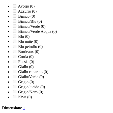
Ricambio rubinetto
(0)
Sapone liquido
(0)
Avorio
(0)
Sapone schiuma
(0)
Azzurro
(0)
Unite
(0)
Bianco
(0)
Bianco/Blu
(0)
Bianco/Verde
(0)
Bianco/Verde Acqua
(0)
Blu
(0)
Blu notte
(0)
Blu petrolio
(0)
Bordeaux
(0)
Corda
(0)
Fucsia
(0)
Giallo
(0)
Giallo canarino
(0)
Giallo/Verde
(0)
Grigio
(0)
Grigio lucido
(0)
Grigio/Nero
(0)
Kiwi
(0)
Lucido
(0)
Marrone
(0)
Dimensione
+
Naturale
(0)