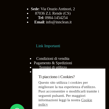
Sede
: Via Orazio Antinori, 2
87036 Z.I. Rende (CS)
Tel
: 0984-1454254
Email
:
info@innclean.it
Link Importanti
Condizioni di vendita
Pagamento & Spedizioni
Termini di utilizzo
Privacy Policy
Ti piacciono i Cookies?
Questo sito utilizza i cookies per
migliorare la tua esperienza d'utilizzo.
Puoi acconsentire o modificarli tramite i
Menù
seguenti pulsanti. Per maggiori
informazioni leggi la nostra
Cookie
policy
Home