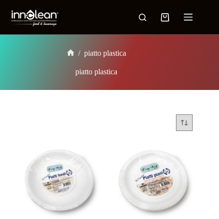
Salta
al
Carrello
contenuto
/
piatto plastica
Home
piatto plastica