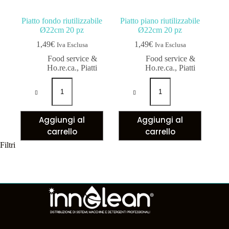
Piatto fondo riutilizzabile
Piatto piano riutilizzabile
Ø22cm 20 pz
Ø22cm 20 pz
1,49
€
1,49
€
Iva Esclusa
Iva Esclusa
Food service &
Food service &
Ho.re.ca.
,
Piatti
Ho.re.ca.
,
Piatti
Piatto
Piatto
fondo
piano
riutilizzabile
riutilizzabile
Ø22cm
Ø22cm
20
20
Aggiungi al
Aggiungi al
pz
pz
carrello
carrello
quantità
quantità
Filtri