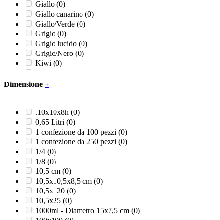
Giallo
(0)
Giallo canarino
(0)
Giallo/Verde
(0)
Grigio
(0)
Grigio lucido
(0)
Grigio/Nero
(0)
Kiwi
(0)
Lucido
(0)
Marrone
(0)
Dimensione
+
Naturale
(0)
Nero
(0)
Nero opaco
(0)
.10x10x8h
(0)
Panna
(0)
0,65 Litri
(0)
Rosa confetto
(0)
1 confezione da 100 pezzi
(0)
Rosso
(0)
1 confezione da 250 pezzi
(0)
Rosso/Grigio/Nero
(0)
1/4
(0)
Rosso/Nero
(0)
1/8
(0)
Satinato
(0)
10,5 cm
(0)
Trasparente
(0)
10,5x10,5x8,5 cm
(0)
Turchese
(0)
10,5x120
(0)
Verde
(0)
10,5x25
(0)
Verde acqua
(0)
1000ml - Diametro 15x7,5 cm
(0)