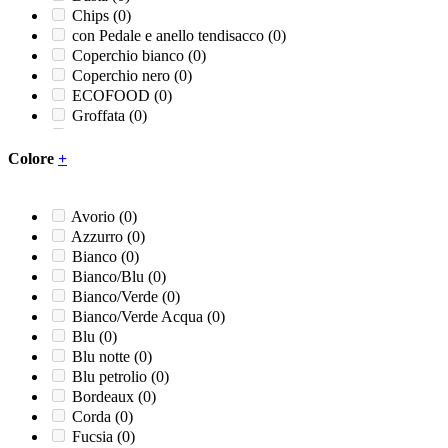
Chips
(0)
con Pedale e anello tendisacco
(0)
Coperchio bianco
(0)
Coperchio nero
(0)
ECOFOOD
(0)
Groffata
(0)
Liscia
(0)
Piatto 3 comparti
(0)
Colore
+
Ricambio pedale
(0)
Ricambio rubinetto
(0)
Sapone liquido
(0)
Avorio
(0)
Sapone schiuma
(0)
Azzurro
(0)
Unite
(0)
Bianco
(0)
Bianco/Blu
(0)
Bianco/Verde
(0)
Bianco/Verde Acqua
(0)
Blu
(0)
Blu notte
(0)
Blu petrolio
(0)
Bordeaux
(0)
Corda
(0)
Fucsia
(0)