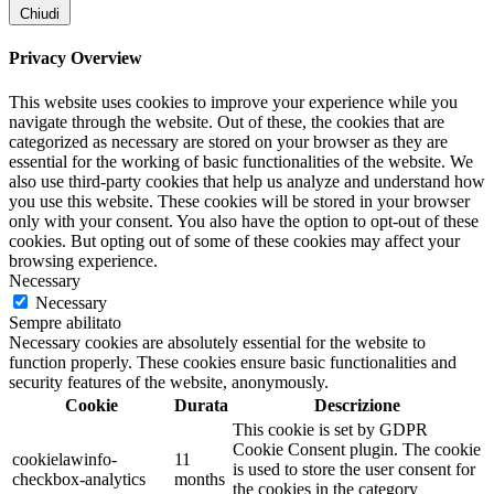
300x400 cm
(0)
Chiudi
30x40
(0)
30x60
(0)
Privacy Overview
32+16x45
(0)
32+20x23
(0)
This website uses cookies to improve your experience while you
32x35
(0)
navigate through the website. Out of these, the cookies that are
32x62
(0)
categorized as necessary are stored on your browser as they are
33x33
(0)
essential for the working of basic functionalities of the website. We
33X33cm,19x19x10h
(0)
also use third-party cookies that help us analyze and understand how
33x40
(0)
you use this website. These cookies will be stored in your browser
only with your consent. You also have the option to opt-out of these
35 cm
(0)
cookies. But opting out of some of these cookies may affect your
350 gr
(0)
browsing experience.
350x500 cm
(0)
Necessary
35x35
(0)
Necessary
35x38
(0)
Sempre abilitato
37x40
(0)
Necessary cookies are absolutely essential for the website to
37x50
(0)
function properly. These cookies ensure basic functionalities and
38X38
(0)
security features of the website, anonymously.
3x70 Litri
(0)
Cookie
Durata
Descrizione
40 cm
(0)
This cookie is set by GDPR
40+12x45
(0)
Cookie Consent plugin. The cookie
cookielawinfo-
11
400 gr
(0)
is used to store the user consent for
checkbox-analytics
months
400x600 cm
(0)
the cookies in the category