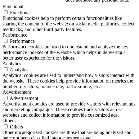
500 cm (2x250 cm)
(0)
Functional
50x75
(0)
Functional
550ml
(0)
Functional cookies help to perform certain functionalities like
55x65
(0)
sharing the content of the website on social media platforms, collect
55x70
(0)
feedbacks, and other third-party features.
5x155
(0)
Performance
6,8 cm
(0)
Performance
60 cm
(0)
Performance cookies are used to understand and analyze the key
60 gr
(0)
performance indexes of the website which helps in delivering a
60x11
(0)
better user experience for the visitors.
Analytics
60x13
(0)
Analytics
60x20
(0)
Analytical cookies are used to understand how visitors interact with
60x9
(0)
the website. These cookies help provide information on metrics the
65 Litri
(0)
number of visitors, bounce rate, traffic source, etc.
6x11x16
(0)
Advertisement
6x20
(0)
Advertisement
7,14 cm
(0)
Advertisement cookies are used to provide visitors with relevant ads
7,7x15,3x5h
(0)
and marketing campaigns. These cookies track visitors across
7,9 cm
(0)
websites and collect information to provide customized ads.
70x100
(0)
Others
70x110
(0)
Others
75 cm
(0)
Other uncategorized cookies are those that are being analyzed and
have not been classified into a category as yet.
750ml - Diametro 15x6 cm
(0)