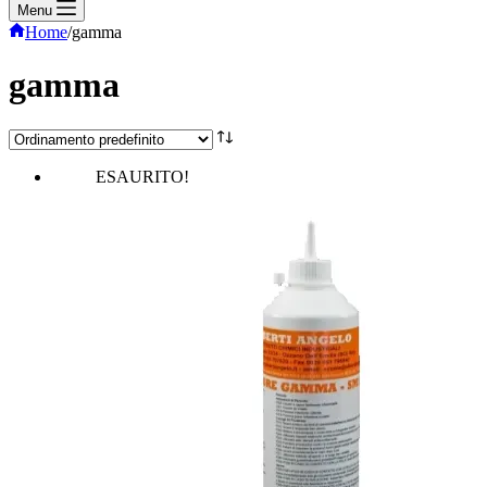
Menu
Home
/
gamma
gamma
ESAURITO!