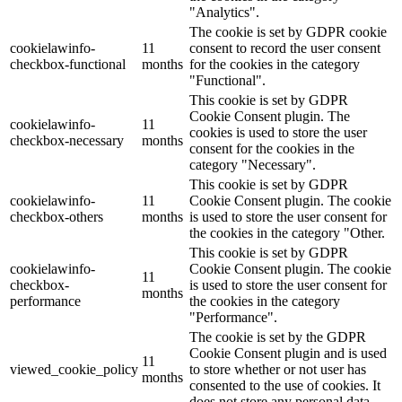
40x10,5
(0)
"Analytics".
40x11
(0)
The cookie is set by GDPR cookie
40x12
(0)
cookielawinfo-
11
consent to record the user consent
checkbox-functional
months
for the cookies in the category
40x13
(0)
"Functional".
40x16
(0)
This cookie is set by GDPR
40x40
(0)
Cookie Consent plugin. The
40x53
(0)
cookielawinfo-
11
cookies is used to store the user
40x66
(0)
checkbox-necessary
months
consent for the cookies in the
40x70
(0)
category "Necessary".
40x9
(0)
This cookie is set by GDPR
40x9,5
(0)
cookielawinfo-
11
Cookie Consent plugin. The cookie
40x9,5x155
(0)
checkbox-others
months
is used to store the user consent for
42 ml. cm. Diamtero 7,8x5,7 h.
(0)
the cookies in the category "Other.
43 cm
(0)
This cookie is set by GDPR
44 cm
(0)
cookielawinfo-
Cookie Consent plugin. The cookie
11
440ml
(0)
checkbox-
is used to store the user consent for
months
45 cm
(0)
performance
the cookies in the category
45 gr
(0)
"Performance".
45x50
(0)
The cookie is set by the GDPR
5 Litri - 20,5x29,5
(0)
Cookie Consent plugin and is used
11
viewed_cookie_policy
to store whether or not user has
50 Litri
(0)
months
consented to the use of cookies. It
50 strappi pretagliati
(0)
does not store any personal data.