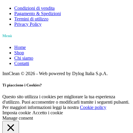
250x350 cm
(0)
Tanica da 5 Litri
(0)
Condizioni di vendita
250x500 cm
(0)
Tanica da 6 Litri
(0)
Pagamento & Spedizioni
25x12
(0)
Tubetto da 75 ml
(0)
Termini di utilizzo
25x12x2
(0)
5kg
(0)
Privacy Policy
25X25
(0)
25x25 cm
(0)
Menù
25X25cm,13x5x13,5x10cm
(0)
25x35
(0)
Home
25x37
(0)
Shop
25x50
(0)
Chi siamo
26+10x40
(0)
Contatti
26+12x40
(0)
InnClean © 2026 - Web powered by Dylog Italia S.p.A.
26+18x23
(0)
260 x 180 x H 120
(0)
Ti piacciono i Cookies?
27x50
(0)
280 gr
(0)
Questo sito utilizza i cookies per migliorare la tua esperienza
29x17,5x3,5 cm
(0)
d'utilizzo. Puoi acconsentire o modificarli tramite i seguenti pulsanti.
29x24x6h
(0)
Per maggiori informazioni leggi la nostra
Cookie policy
3 Litri - 17x26,5
(0)
Imposta cookie
Accetto i cookie
30 gr
(0)
Manage consent
30 Litri
(0)
300 cm (2x150 cm)
(0)