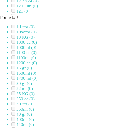
12+5x24
(0)
120 Litri
(0)
121
(0)
12x24
(0)
Formato
+
12x28
(0)
12x45
(0)
1 Litro
(0)
12x60
(0)
1 Pezzo
(0)
13,5x13,5x10 cm
(0)
10 KG
(0)
130 cm
(0)
1000 cc
(0)
130 gr
(0)
1000ml
(0)
132 x 117 x H 38
(0)
1100 cc
(0)
140 cm
(0)
1100ml
(0)
140 x 106 x H 40
(0)
1200 cc
(0)
145 cm
(0)
15 gr
(0)
14x33
(0)
1500ml
(0)
14x34
(0)
1700 ml
(0)
14x36
(0)
20 gr
(0)
14x7x4,2
(0)
22 ml
(0)
15 Litri
(0)
25 KG
(0)
15,3x22,9x5h
(0)
250 cc
(0)
15,4x10,5
(0)
3 Litri
(0)
150 cm
(0)
350ml
(0)
150-300 cm - Diametro 25-21 mm
(0)
40 gr
(0)
150X150cm
(0)
400ml
(0)
150x250 cm
(0)
440ml
(0)