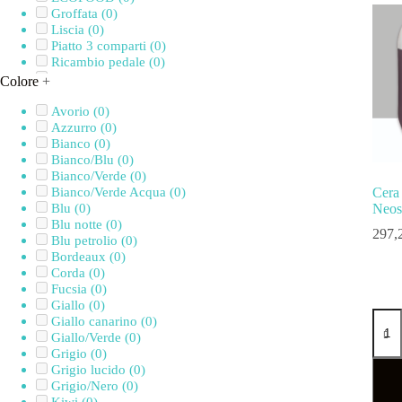
Groffata
(0)
Liscia
(0)
Piatto 3 comparti
(0)
Ricambio pedale
(0)
Ricambio rubinetto
(0)
Colore
+
Sapone liquido
(0)
Sapone schiuma
(0)
Avorio
(0)
Unite
(0)
Azzurro
(0)
Bianco
(0)
Bianco/Blu
(0)
Bianco/Verde
(0)
Bianco/Verde Acqua
(0)
Cera 
Blu
(0)
Neos
Blu notte
(0)
297,
Blu petrolio
(0)
Bordeaux
(0)
Corda
(0)
Fucsia
(0)
Giallo
(0)
Giallo canarino
(0)
Giallo/Verde
(0)
Grigio
(0)
Grigio lucido
(0)
Grigio/Nero
(0)