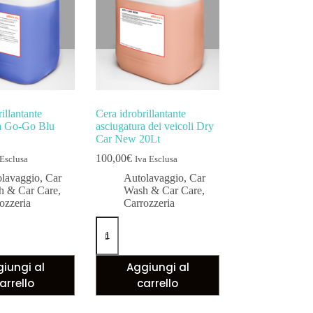
illantante
Cera idrobrillantante
ra Go-Go Blu
asciugatura dei veicoli Dry
Car New 20Lt
100,00
€
 Esclusa
Iva Esclusa
lavaggio
,
Car
Autolavaggio
,
Car
h & Car Care
,
Wash & Car Care
,
ozzeria
Carrozzeria
iungi al
Aggiungi al
arrello
carrello