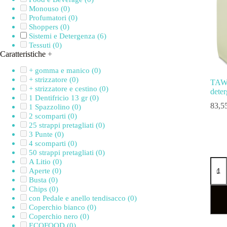
Monouso
(0)
Profumatori
(0)
Shoppers
(0)
Sistemi e Detergenza
(6)
Tessuti
(0)
Caratteristiche
+
+ gomma e manico
(0)
+ strizzatore
(0)
TAW
+ strizzatore e cestino
(0)
deter
1 Dentifricio 13 gr
(0)
83,5
1 Spazzolino
(0)
2 scomparti
(0)
25 strappi pretagliati
(0)
3 Punte
(0)
4 scomparti
(0)
50 strappi pretagliati
(0)
A Litio
(0)
Aperte
(0)
Busta
(0)
Chips
(0)
con Pedale e anello tendisacco
(0)
Coperchio bianco
(0)
Coperchio nero
(0)
ECOFOOD
(0)