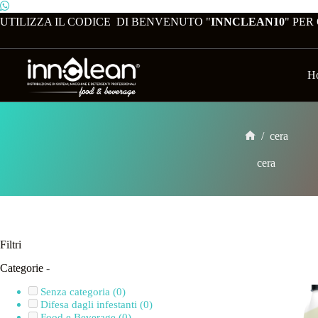
UTILIZZA IL CODICE DI BENVENUTO "
INNCLEAN10
" PER
H
/
cera
cera
Filtri
Categorie
-
Senza categoria
(0)
Difesa dagli infestanti
(0)
Food e Beverage
(0)