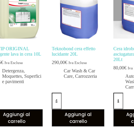
IP ORIGINAL
Teknobond cera effetto
Cera idrobr
gente lava in cera 10L
lucidante 20L
asciugatu
20Lt
5
€
290,00
€
Iva Esclusa
Iva Esclusa
80,00
€
Iva
Detergenza
,
Car Wash & Car
Moquettes
,
Superfici
Care
,
Carrozzeria
Auto
e pavimenti
Was
Carr
Aggiungi al
Aggiungi al
Agg
carrello
carrello
c