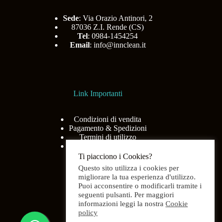
Sede
: Via Orazio Antinori, 2
87036 Z.I. Rende (CS)
Tel
: 0984-1454254
Email
:
info@innclean.it
Link Importanti
Condizioni di vendita
Pagamento & Spedizioni
Termini di utilizzo
Privacy Policy
Ti piacciono i Cookies?
Questo sito utilizza i cookies per
migliorare la tua esperienza d'utilizzo.
Puoi acconsentire o modificarli tramite i
Menù
seguenti pulsanti. Per maggiori
informazioni leggi la nostra
Cookie
policy
Home