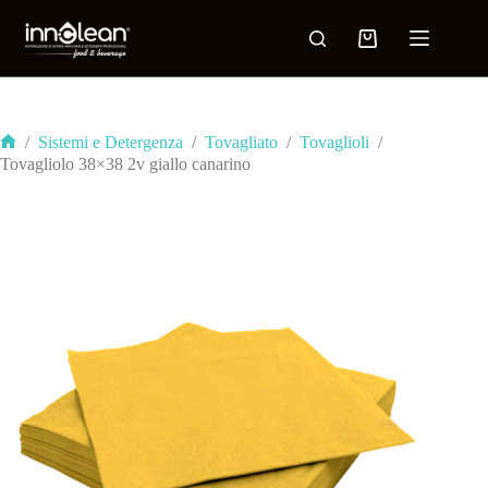
/
Sistemi e Detergenza
/
Tovagliato
/
Tovaglioli
/
Tovagliolo 38×38 2v giallo canarino