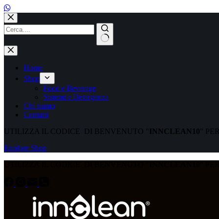
Home
Shop
Food e Beverage
Sistemi e Detergenza
Chi siamo
Contatti
UTILIZZA IL CODICE DI BENVENUTO "
INNCLEAN10
" PE
Explore Shop
UTILIZZA IL CODICE DI BENVENUTO "
INNCLEAN10
" PE