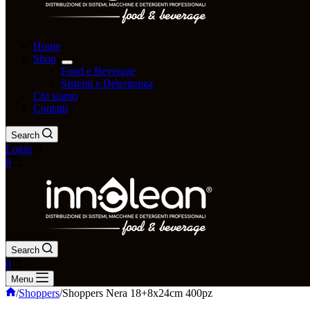
Home
Shop
Food e Beverage
Sistemi e Detergenza
Chi siamo
Contatti
Search
Login
0
Search
0
Menu
/
Shoppers
/
Shoppers Nera 18+8x24cm 400pz