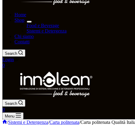
Home
Shop
Food e Beverage
Sistemi e Detergenza
Chi siamo
Contatti
Search
Login
0
Search
0
Menu
/
Sistemi e Detergenza
/
Carta politenata
/
Carta politenata Qualità It