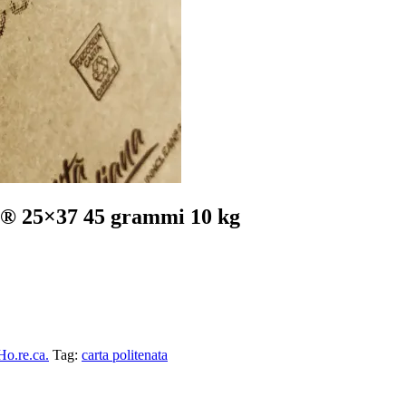
an® 25×37 45 grammi 10 kg
Ho.re.ca.
Tag:
carta politenata