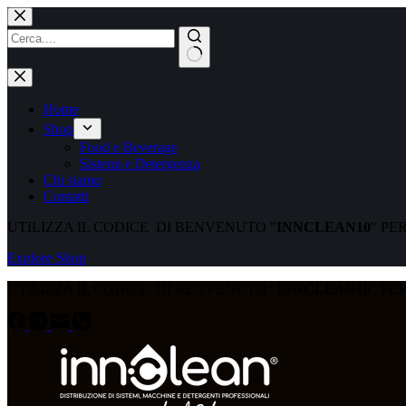
Home
Shop
Food e Beverage
Sistemi e Detergenza
Chi siamo
Contatti
UTILIZZA IL CODICE DI BENVENUTO "
INNCLEAN10
" PE
Explore Shop
UTILIZZA IL CODICE DI BENVENUTO "
INNCLEAN10
" PE