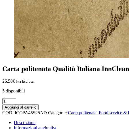
Carta politenata Qualità Italiana InnCle
26,50
€
Iva Esclusa
5 disponibili
Aggiungi al carrello
COD:
ICCPA45S25AD
Categorie:
Carta politenata
,
Food service & 
Descrizione
Informazioni aggiuntive