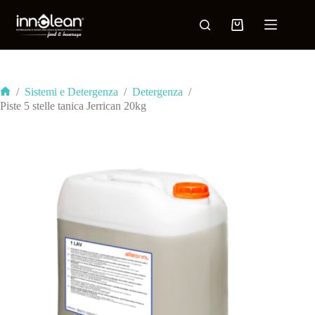
/
Sistemi e Detergenza
/
Detergenza
/
Piste 5 stelle tanica Jerrican 20kg