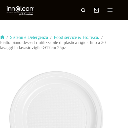
/
Sistemi e Detergenza
/
Food service & Ho.re.ca.
/
Piatto piano dessert riutilizzabile di plastica rigida fino a 20
lavaggi in lavastoviglie Ø17cm 25pz