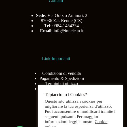
Contatti
Sede
: Via Orazio Antinori, 2
87036 Z.I. Rende (CS)
Tel
: 0984-1454254
Email
:
info@innclean.it
Link Importanti
Condizioni di vendita
Pagamento & Spedizioni
Termini di utilizzo
Privacy Policy
Ti piacciono i Cookies?
Questo sito utilizza i cookies per
migliorare la tua esperienza d'utilizzo.
Puoi acconsentire o modificarli tramite i
Menù
seguenti pulsanti. Per maggiori
informazioni leggi la nostra
Cookie
policy