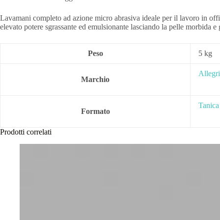
Gel
+
pompetta
Lavamani completo ad azione micro abrasiva ideale per il lavoro in offi
dosagel
elevato potere sgrassante ed emulsionante lasciando la pelle morbida e 
5Lt
quantità
Peso
5 kg
Allegr
Marchio
Tanica 
Formato
Prodotti correlati