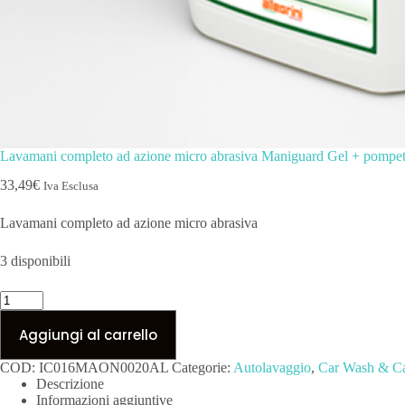
Lavamani completo ad azione micro abrasiva Maniguard Gel + pompet
33,49
€
Iva Esclusa
Lavamani completo ad azione micro abrasiva
3 disponibili
Lavamani
completo
ad
Aggiungi al carrello
azione
micro
COD:
IC016MAON0020AL
Categorie:
Autolavaggio
,
Car Wash & Ca
abrasiva
Descrizione
Maniguard
Informazioni aggiuntive