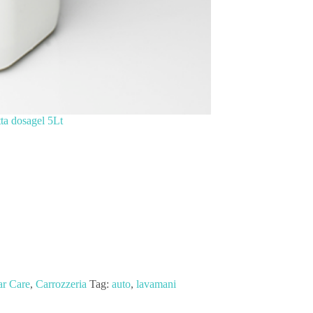
ta dosagel 5Lt
r Care
,
Carrozzeria
Tag:
auto
,
lavamani