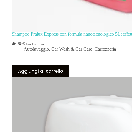
Shampoo Pralux Express con formula nanotecnologico 5Lt effett
46,88
€
Iva Esclusa
Autolavaggio
,
Car Wash & Car Care
,
Carrozzeria
Shampoo
Pralux
Aggiungi al carrello
Express
con
formula
nanotecnologico
5Lt
effetto
polish
quantità