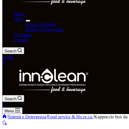
Home
Shop
Food e Beverage
Sistemi e Detergenza
Chi siamo
Contatti
Search
Login
Carrello
0
Search
Carrello
0
Menu
Home
/
Sistemi e Detergenza
/
Food service & Ho.re.ca.
/
Kappuccio box da 
🔍