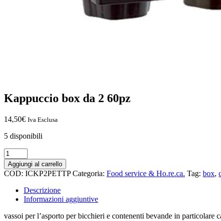
Kappuccio box da 2 60pz
14,50
€
Iva Esclusa
5 disponibili
Kappuccio
box
Aggiungi al carrello
da
COD:
ICKP2PETTP
Categoria:
Food service & Ho.re.ca.
Tag:
box
,
2
60pz
Descrizione
quantità
Informazioni aggiuntive
vassoi per l’asporto per bicchieri e contenenti bevande in particolare 