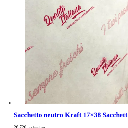
Vegetale
Pizza
10
kg
quantità
Sacchetto neutro Kraft 17×38 Sacchet
26,72
€
Iva Esclusa