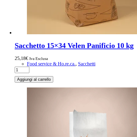
Sacchetto 15×34 Velen Panificio 10 kg
25,18
€
Iva Esclusa
Food service & Ho.re.ca.
,
Sacchetti
Sacchetto
15x34
Aggiungi al carrello
Velen
Panificio
10
kg
quantità