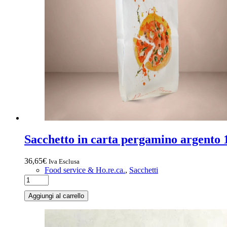
Sacchetto in carta pergamino argento 
36,65
€
Iva Esclusa
Food service & Ho.re.ca.
,
Sacchetti
Sacchetto
in
Aggiungi al carrello
carta
pergamino
argento
12x28