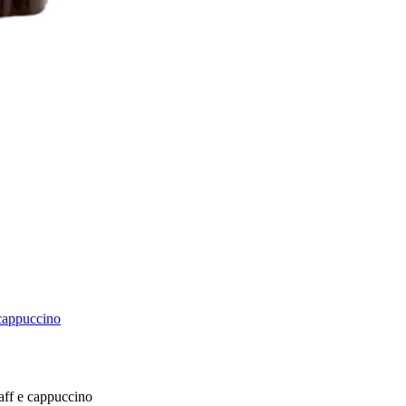
cappuccino
caff e cappuccino