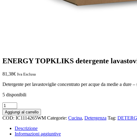
ENERGY TOPKLIKS detergente lavastovigl
81,38
€
Iva Esclusa
Detergente per lavastoviglie concentrato per acque da medie a dure – 
5 disponibili
Aggiungi al carrello
COD:
IC1114265WM
Categorie:
Cucina
,
Detergenza
Tag:
DETER
Descrizione
Informazioni aggiuntive