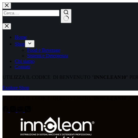
Home
Shop
Food e Beverage
Sistemi e Detergenza
Chi siamo
Contatti
UTILIZZA IL CODICE DI BENVENUTO "
INNCLEAN10
" PE
Explore Shop
UTILIZZA IL CODICE DI BENVENUTO "
INNCLEAN10
" PE