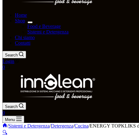
Home
Shop
Food e Beverage
Sistemi e Detergenza
Chi siamo
Contatti
Search
Login
0
Search
0
Menu
/
Sistemi e Detergenza
/
Detergenza
/
Cucina
/
ENERGY TOPKLIKS deterg
🔍