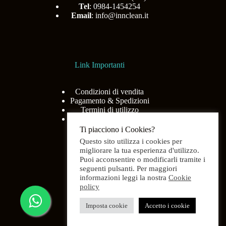
Tel
: 0984-1454254
Email
:
info@innclean.it
Link Importanti
Condizioni di vendita
Pagamento & Spedizioni
Termini di utilizzo
Privacy Policy
Ti piacciono i Cookies?
Questo sito utilizza i cookies per
migliorare la tua esperienza d'utilizzo.
Puoi acconsentire o modificarli tramite i
Menù
seguenti pulsanti. Per maggiori
informazioni leggi la nostra
Cookie
policy
Home
Shop
Imposta cookie
Accetto i cookie
Chi siamo
Contatti