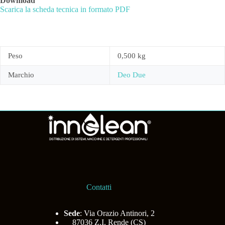
Download
Scarica la scheda tecnica in formato PDF
Peso
0,500 kg
Marchio
Deo Due
Contatti
Sede
: Via Orazio Antinori, 2
87036 Z.I. Rende (CS)