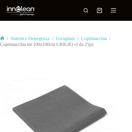
/
Sistemi e Detergenza
/
Tovagliato
/
Coprimacchia
/
Coprimacchia tnt 100x100cm GRIGIO cf da 25pz