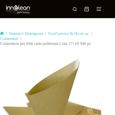
/
Sistemi e Detergenza
/
Food service & Ho.re.ca.
/
Contenitori
/
Contenitore per fritti carta politenata Coni 17×18 500 pz