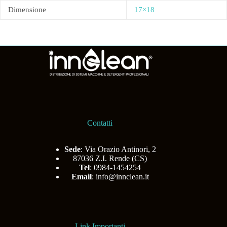
Dimensione
17×18
Contatti
Sede
: Via Orazio Antinori, 2
87036 Z.I. Rende (CS)
Tel
: 0984-1454254
Email
:
info@innclean.it
Link Importanti