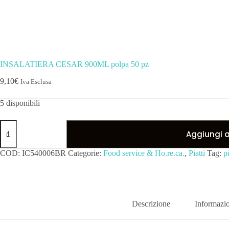
INSALATIERA CESAR 900ML polpa 50 pz
9,10
€
Iva Esclusa
5 disponibili
Aggiungi al
COD:
IC540006BR
Categorie:
Food service & Ho.re.ca.
,
Piatti
Tag:
p
Descrizione
Informazio