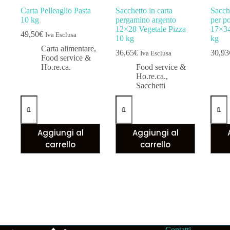
Carta Pelleaglio Pasta
Sacchetto in carta
Sacche
10 kg
pergamino argento
per po
12×28 Vegetale Pizza
17×34
49,50
€
Iva Esclusa
10 kg
kg
Carta alimentare
,
36,65
€
30,93
Iva Esclusa
Food service &
Ho.re.ca.
Food service &
Ho.re.ca.
,
Sacchetti
Aggiungi al
Aggiungi al
carrello
carrello
Contatti