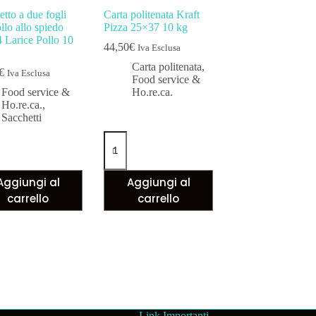
tto a due fogli
Carta politenata Kraft
llo allo spiedo
Pizza 25×37 10 kg
 Larice Pollo 10
44,50
€
Iva Esclusa
Carta politenata
,
€
Iva Esclusa
Food service &
Food service &
Ho.re.ca.
Ho.re.ca.
,
Sacchetti
Aggiungi al
Aggiungi al
carrello
carrello
Link Importanti