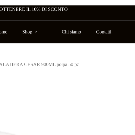
 OTTENERE IL 10% DI SCONTO
ome
Shop
Chi siamo
Contatti
ALATIERA CESAR 900ML polpa 50 pz