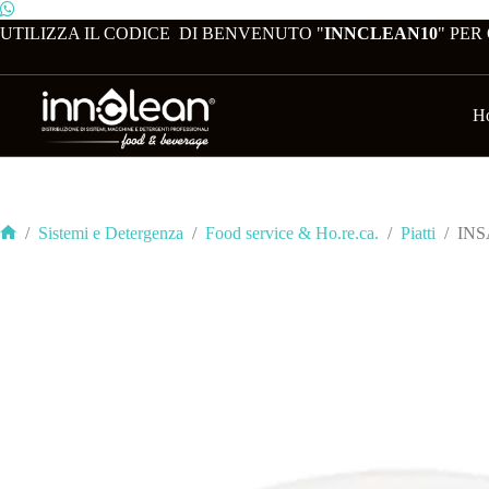
UTILIZZA IL CODICE DI BENVENUTO "
INNCLEAN10
" PER
H
/
Sistemi e Detergenza
/
Food service & Ho.re.ca.
/
Piatti
/
INS