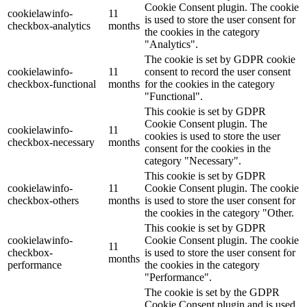
40+12x45
(0)
Cookie Consent plugin. The cookie
cookielawinfo-
11
400 gr
(0)
is used to store the user consent for
checkbox-analytics
months
400x600 cm
(0)
the cookies in the category
40x10,5
(0)
"Analytics".
40x11
(0)
The cookie is set by GDPR cookie
40x12
(0)
cookielawinfo-
11
consent to record the user consent
checkbox-functional
months
for the cookies in the category
40x13
(0)
"Functional".
40x16
(0)
This cookie is set by GDPR
40x40
(0)
Cookie Consent plugin. The
40x53
(0)
cookielawinfo-
11
cookies is used to store the user
40x66
(0)
checkbox-necessary
months
consent for the cookies in the
40x70
(0)
category "Necessary".
40x9
(0)
This cookie is set by GDPR
40x9,5
(0)
cookielawinfo-
11
Cookie Consent plugin. The cookie
40x9,5x155
(0)
checkbox-others
months
is used to store the user consent for
42 ml. cm. Diamtero 7,8x5,7 h.
(0)
the cookies in the category "Other.
43 cm
(0)
This cookie is set by GDPR
44 cm
(0)
cookielawinfo-
Cookie Consent plugin. The cookie
11
440ml
(0)
checkbox-
is used to store the user consent for
months
45 cm
(0)
performance
the cookies in the category
45 gr
(0)
"Performance".
45x50
(0)
The cookie is set by the GDPR
5 Litri - 20,5x29,5
(0)
Cookie Consent plugin and is used