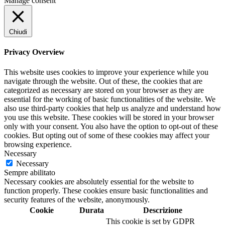
Manage consent
30 Litri
(0)
300 cm (2x150 cm)
(0)
300x400 cm
(0)
Chiudi
30x40
(0)
30x60
(0)
Privacy Overview
32+16x45
(0)
32+20x23
(0)
This website uses cookies to improve your experience while you
32x35
(0)
navigate through the website. Out of these, the cookies that are
32x62
(0)
categorized as necessary are stored on your browser as they are
33x33
(0)
essential for the working of basic functionalities of the website. We
33X33cm,19x19x10h
(0)
also use third-party cookies that help us analyze and understand how
33x40
(0)
you use this website. These cookies will be stored in your browser
only with your consent. You also have the option to opt-out of these
35 cm
(0)
cookies. But opting out of some of these cookies may affect your
350 gr
(0)
browsing experience.
350x500 cm
(0)
Necessary
35x35
(0)
Necessary
35x38
(0)
Sempre abilitato
37x40
(0)
Necessary cookies are absolutely essential for the website to
37x50
(0)
function properly. These cookies ensure basic functionalities and
38X38
(0)
security features of the website, anonymously.
3x70 Litri
(0)
Cookie
Durata
Descrizione
40 cm
(0)
This cookie is set by GDPR