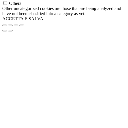
70x110
(0)
Others
75 cm
(0)
Other uncategorized cookies are those that are being analyzed and
have not been classified into a category as yet.
750ml - Diametro 15x6 cm
(0)
ACCETTA E SALVA
750ml - Ø15x6 cm
(0)
75x100
(0)
8 Litri
(0)
80 Litri
(0)
80x13
(0)
80x9
(0)
9,1x5,8x4,5 cm
(0)
9,5x6
(0)
90x120
(0)
9x25
(0)
cm 150/300
(0)
Cm 22x20 h
(0)
diametro 10 cm
(0)
diametro 12,4
(0)
Diametro 12x19,5 cm
(0)
diametro 13 cm
(0)
Diametro 14x13 cm
(0)
Diametro 15 cm
(0)
diametro 16,1
(0)
diametro 17
(0)