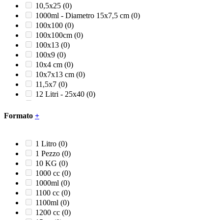
Verde
(0)
10,5x25
(0)
Verde acqua
(0)
1000ml - Diametro 15x7,5 cm
(0)
Verde foglia
(0)
100x100
(0)
Verde lime
(0)
100x100cm
(0)
100x13
(0)
100x9
(0)
10x4 cm
(0)
10x7x13 cm
(0)
11,5x7
(0)
12 Litri - 25x40
(0)
12+5x24
(0)
120 Litri
(0)
Formato
+
121
(0)
12x24
(0)
12x28
(0)
1 Litro
(0)
12x45
(0)
1 Pezzo
(0)
12x60
(0)
10 KG
(0)
13,5x13,5x10 cm
(0)
1000 cc
(0)
130 cm
(0)
1000ml
(0)
130 gr
(0)
1100 cc
(0)
132 x 117 x H 38
(0)
1100ml
(0)
140 cm
(0)
1200 cc
(0)