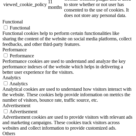
11
viewed_cookie_policy
to store whether or not user has
50 Litri
(0)
months
consented to the use of cookies. It
50 strappi pretagliati
(0)
does not store any personal data.
500 cm (2x250 cm)
(0)
Functional
50x75
(0)
Functional
550ml
(0)
Functional cookies help to perform certain functionalities like
55x65
(0)
sharing the content of the website on social media platforms, collect
55x70
(0)
feedbacks, and other third-party features.
5x155
(0)
Performance
6,8 cm
(0)
Performance
60 cm
(0)
Performance cookies are used to understand and analyze the key
60 gr
(0)
performance indexes of the website which helps in delivering a
60x11
(0)
better user experience for the visitors.
Analytics
60x13
(0)
Analytics
60x20
(0)
Analytical cookies are used to understand how visitors interact with
60x9
(0)
the website. These cookies help provide information on metrics the
65 Litri
(0)
number of visitors, bounce rate, traffic source, etc.
6x11x16
(0)
Advertisement
6x20
(0)
Advertisement
7,14 cm
(0)
Advertisement cookies are used to provide visitors with relevant ads
7,7x15,3x5h
(0)
and marketing campaigns. These cookies track visitors across
7,9 cm
(0)
websites and collect information to provide customized ads.
70x100
(0)
Others