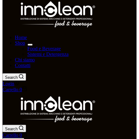
Home
Shop
Food e Beverage
Sistemi e Detergenza
Chi siamo
Contatti
Search
Login
Carrello
0
Search
Carrello
0