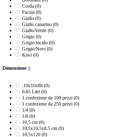
Corda
(0)
Fucsia
(0)
Giallo
(0)
Giallo canarino
(0)
Giallo/Verde
(0)
Grigio
(0)
Grigio lucido
(0)
Grigio/Nero
(0)
Kiwi
(0)
Lucido
(0)
Marrone
(0)
Dimensione
+
Naturale
(0)
Nero
(0)
Nero opaco
(0)
.10x10x8h
(0)
Panna
(0)
0,65 Litri
(0)
Rosa confetto
(0)
1 confezione da 100 pezzi
(0)
Rosso
(0)
1 confezione da 250 pezzi
(0)
Rosso/Grigio/Nero
(0)
1/4
(0)
Rosso/Nero
(0)
1/8
(0)
Satinato
(0)
10,5 cm
(0)
Trasparente
(0)
10,5x10,5x8,5 cm
(0)
Turchese
(0)
10,5x120
(0)