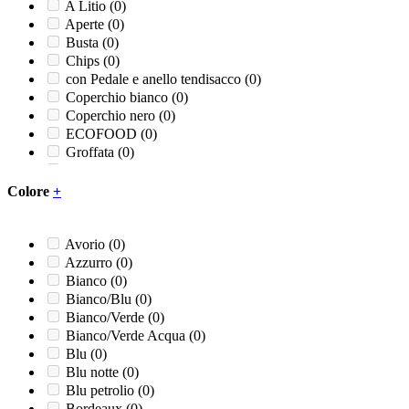
A Litio
(0)
Aperte
(0)
Busta
(0)
Chips
(0)
con Pedale e anello tendisacco
(0)
Coperchio bianco
(0)
Coperchio nero
(0)
ECOFOOD
(0)
Groffata
(0)
Liscia
(0)
Piatto 3 comparti
(0)
Colore
+
Ricambio pedale
(0)
Ricambio rubinetto
(0)
Sapone liquido
(0)
Avorio
(0)
Sapone schiuma
(0)
Azzurro
(0)
Unite
(0)
Bianco
(0)
Bianco/Blu
(0)
Bianco/Verde
(0)
Bianco/Verde Acqua
(0)
Blu
(0)
Blu notte
(0)
Blu petrolio
(0)
Bordeaux
(0)