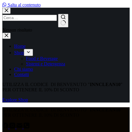
Salta al contenuto
Nessun risultato
Home
Shop
Food e Beverage
Sistemi e Detergenza
Chi siamo
Contatti
UTILIZZA IL CODICE DI BENVENUTO "
INNCLEAN10
"
PER OTTENERE IL 10% DI SCONTO
Explore Shop
UTILIZZA IL CODICE DI BENVENUTO "
INNCLEAN10
"
PER OTTENERE IL 10% DI SCONTO