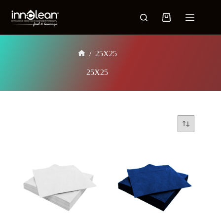
/
25X25
25X25