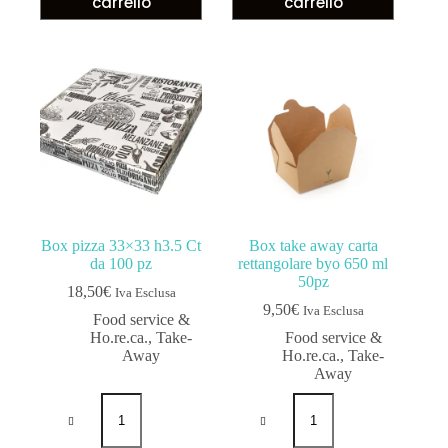
carrello
carrello
Box pizza 33×33 h3.5 Ct
Box take away carta
da 100 pz
rettangolare byo 650 ml
50pz
18,50
€
Iva Esclusa
9,50
€
Iva Esclusa
Food service &
Ho.re.ca.
,
Take-
Food service &
Away
Ho.re.ca.
,
Take-
Away