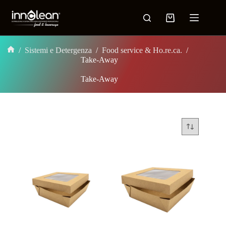
/
Sistemi e Detergenza
/
Food service & Ho.re.ca.
/
Take-Away
Take-Away