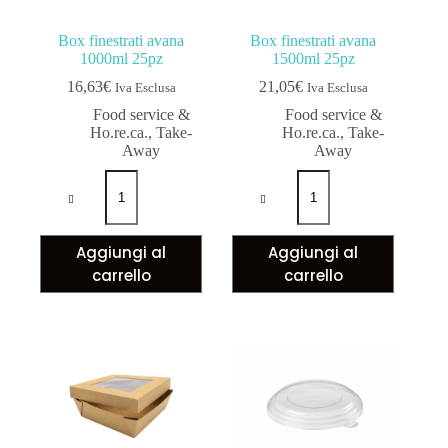
Box finestrati avana
Box finestrati avana
1000ml 25pz
1500ml 25pz
16,63
€
21,05
€
Iva Esclusa
Iva Esclusa
Food service &
Food service &
Ho.re.ca.
,
Take-
Ho.re.ca.
,
Take-
Away
Away
Aggiungi al
Aggiungi al
carrello
carrello