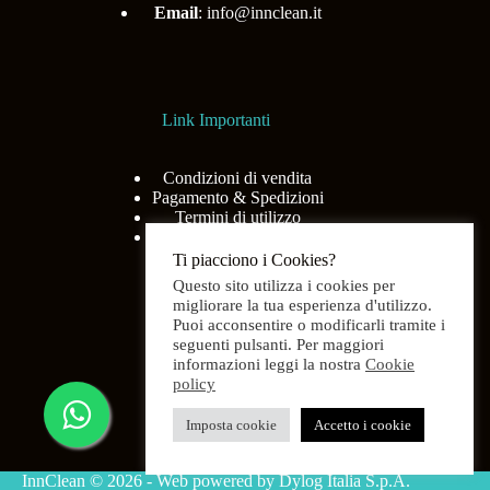
Email
:
info@innclean.it
Link Importanti
Condizioni di vendita
Pagamento & Spedizioni
Termini di utilizzo
Privacy Policy
Ti piacciono i Cookies?
Questo sito utilizza i cookies per
migliorare la tua esperienza d'utilizzo.
Puoi acconsentire o modificarli tramite i
Menù
seguenti pulsanti. Per maggiori
informazioni leggi la nostra
Cookie
policy
Home
Shop
Imposta cookie
Accetto i cookie
Chi siamo
Contatti
InnClean © 2026 - Web powered by Dylog Italia S.p.A.