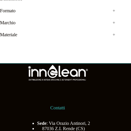
Formato
+
Marchio
+
Materiale
+
Contatti
Sede
: Via Orazio Antinori, 2
87036 Z.I. Rende (CS)