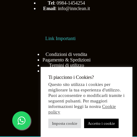
Tel
: 0984-1454254
Email
:
info@innclean.it
Link Importanti
Condizioni di vendita
Pagamento & Spedizioni
Termini di utilizzo
Privacy Policy
Ti piacciono i Cookies?
Questo sito utilizza i cookies per
migliorare la tua esperienza d'utilizzo.
Puoi acconsentire o modificarli tramite i
Menù
seguenti pulsanti. Per maggiori
informazioni leggi la nostra
Cookie
policy
Home
Shop
Imposta cookie
Accetto i cookie
Chi siamo
Contatti